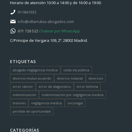
Horario de atención 10:00 a 14:00 y de 16:00 a 19:00.
911841933
info@villarrubia-abogados.com
671 728 522
Chatear por WhatsApp
C/Principe de Vergara 109, 2º. 28002 Madrid.
ETIQUETAS
abogado negligencia medica
caída vía pública
divorcio mutuo acuerdo
divorcio notarial
divorcios
error cáncer
error de diagnostico
error linfoma
indemnización
indemnización por negligencia medica
lesiones
negligencia médica
oncologia
perdida de oportunidad
CATEGORÍAS